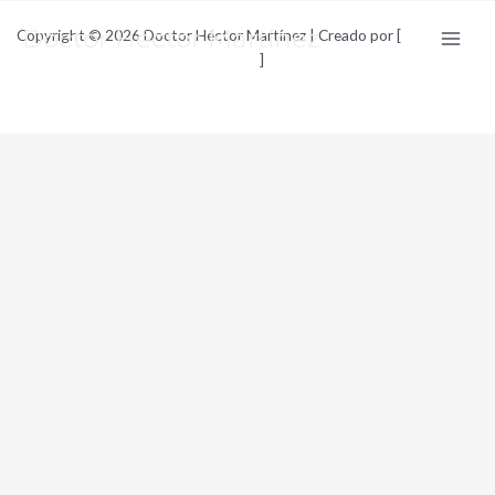
Ir
Doctor Héctor Martínez
Copyright © 2026 Doctor Héctor Martínez | Creado por [
al
Nico Luna
]
contenido
Ads